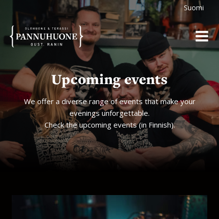
Skip
Suomi
to
content
Upcoming events
We offer a diverse range of events that make your
evenings unforgettable.
Check the upcoming events (in Finnish).