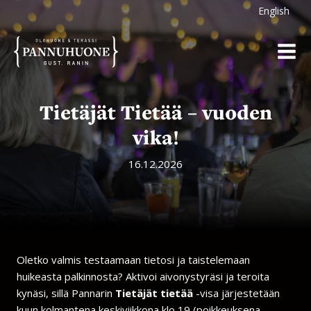
Siirry
English
sisältöön
Tietäjät Tietää – vuoden
vika!
16.12.2026
Oletko valmis testaamaan tietosi ja taistelemaan
huikeasta palkinnosta? Aktivoi aivonystyräsi ja teroita
kynäsi, sillä Pannarin
Tietäjät tietää
-visa järjestetään
kuun kolmantena keskiviikkona klo 19 (poikkeuksena