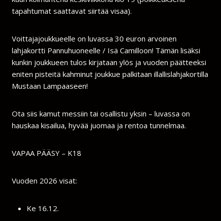
tapahtumat saattavat siirtää visaa).
Voittajajoukkueelle on luvassa 30 euron arvoinen
lahjakortti Pannuhuoneelle / Isä Camilloon! Tämän lisäksi
kunkin joukkueen tulos kirjataan ylös ja vuoden päätteeksi
eniten pisteitä kahminut joukkue palkitaan illallislahjakortilla
Mustaan Lampaaseen!
Ota siis kamut messiin tai osallistu yksin – luvassa on
hauskaa kisailua, hyvää juomaa ja rentoa tunnelmaa.
VAPAA PÄÄSY – K18
Vuoden 2026 visat:
Ke 16.12.