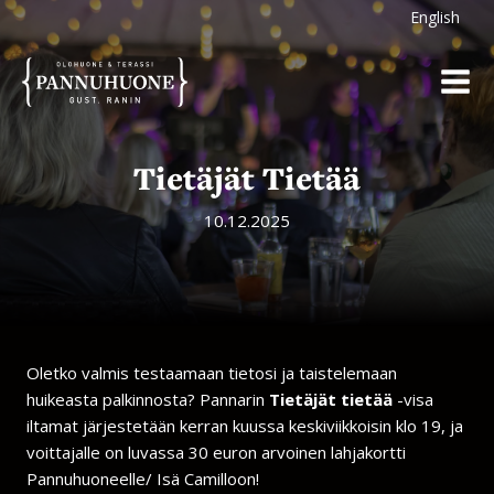
Siirry
English
sisältöön
Tietäjät Tietää
10.12.2025
Oletko valmis testaamaan tietosi ja taistelemaan
huikeasta palkinnosta? Pannarin
Tietäjät tietää
-visa
iltamat järjestetään kerran kuussa keskiviikkoisin klo 19, ja
voittajalle on luvassa 30 euron arvoinen lahjakortti
Pannuhuoneelle/ Isä Camilloon!