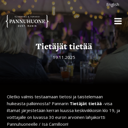
Siirry
English
sisältöön
Tietäjät tietää
19.11.2025
Oletko valmis testaamaan tietosi ja taistelemaan
huikeasta palkinnosta? Pannarin
Tietäjät tietää
-visa
iltamat järjestetään kerran kuussa keskiviikkoisin klo 19, ja
voittajalle on luvassa 30 euron arvoinen lahjakortti
Pannuhuoneelle / Isä Camilloon!