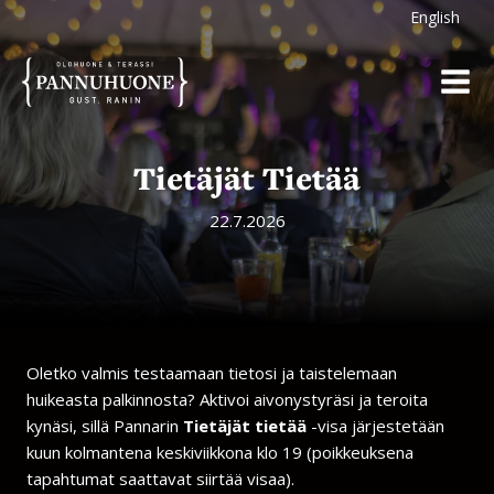
Siirry
English
sisältöön
Tietäjät Tietää
22.7.2026
Oletko valmis testaamaan tietosi ja taistelemaan
huikeasta palkinnosta? Aktivoi aivonystyräsi ja teroita
kynäsi, sillä Pannarin
Tietäjät tietää
-visa järjestetään
kuun kolmantena keskiviikkona klo 19 (poikkeuksena
tapahtumat saattavat siirtää visaa).