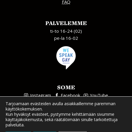
FAQ
PALVELEMME
ti-to 16-24 (02)
pe-la 16-02
SOME
Instagram
Facebook
YouTube
Tarjoamaan evästeiden avulla asiakkaillemme paremman
käyttökokemuksen.
Kun hyväksyt evästeet, pystymme kehittämään sivumme
käyttäjäkokemusta, sekä räätälöimään sinulle tarkoitettuja
palveluita.
Tietosuojaseloste
| Sivuston suunnittelu ja toteutus