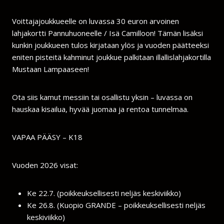
Voittajajoukkueelle on luvassa 30 euron arvoinen
lahjakortti Pannuhuoneelle / Isä Camilloon! Tämän lisäksi
kunkin joukkueen tulos kirjataan ylös ja vuoden päätteeksi
eniten pisteitä kahminut joukkue palkitaan illallislahjakortilla
Mustaan Lampaaseen!
Ota siis kamut messiin tai osallistu yksin – luvassa on
hauskaa kisailua, hyvää juomaa ja rentoa tunnelmaa.
VAPAA PÄÄSY – K18
Vuoden 2026 visat:
Ke 22.7. (poikkeuksellisesti neljäs keskiviikko)
Ke 26.8. (Kuopio GRANDE – poikkeuksellisesti neljäs
keskiviikko)