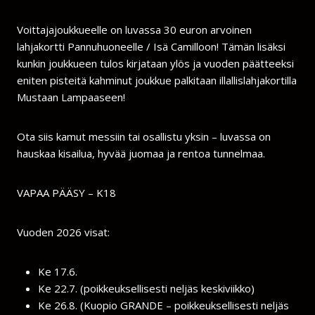
Voittajajoukkueelle on luvassa 30 euron arvoinen
lahjakortti Pannuhuoneelle / Isä Camilloon! Tämän lisäksi
kunkin joukkueen tulos kirjataan ylös ja vuoden päätteeksi
eniten pisteitä kahminut joukkue palkitaan illallislahjakortilla
Mustaan Lampaaseen!
Ota siis kamut messiin tai osallistu yksin – luvassa on
hauskaa kisailua, hyvää juomaa ja rentoa tunnelmaa.
VAPAA PÄÄSY – K18
Vuoden 2026 visat:
Ke 17.6.
Ke 22.7. (poikkeuksellisesti neljäs keskiviikko)
Ke 26.8. (Kuopio GRANDE – poikkeuksellisesti neljäs