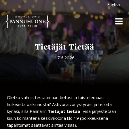
Siirry
English
sisältöön
Tietäjät Tietää
17.6.2026
Oletko valmis testaamaan tietosi ja taistelemaan
huikeasta palkinnosta? Aktivoi aivonystyräsi ja teroita
kynäsi, sillä Pannarin
Tietäjät tietää
-visa järjestetään
kuun kolmantena keskiviikkona klo 19 (poikkeuksena
tapahtumat saattavat siirtää visaa).