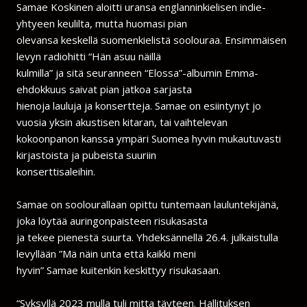
Samae Koskinen aloitti uransa englanninkielisen indie-
yhtyeen keulilta, mutta huomasi pian
olevansa keskellä suomenkielistä soolouraa. Ensimmäisen
levyn radiohitti “Hän asuu näillä
kulmilla” ja sitä seuranneen “Elossa”-albumin Emma-
ehdokkuus saivat pian jatkoa sarjasta
hienoja lauluja ja konsertteja. Samae on esiintynyt jo
vuosia yksin akustisen kitaran, tai vaihtelevan
kokoonpanon kanssa ympäri Suomea hyvin mukautuvasti
kirjastoista ja pubeista suuriin
konserttisaleihin.
Samae on soolourallaan opittu tuntemaan lauluntekijänä,
joka löytää auringonpaisteen risukasasta
ja tekee pienestä suurta. Yhdeksännellä 26.4. julkaistulla
levyllään ”Mä näin unta että kaikki meni
hyvin” Samae kuitenkin keskittyy risukasaan.
“Syksyllä 2023 mulla tuli mitta täyteen. Hallituksen