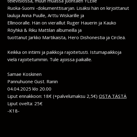
televisiossa, muun muassa juontaen YLElle
Ruoka-Suomi -dokumenttisarjan. Lisäksi hän on kirjoittanut
lauluja Anna Puulle, Arttu Wiskarille ja
Ellinooralle. Hän on vieraillut Ruger Hauerin ja Kauko
Röyhkä & Riku Mattilan albumeilla ja
tuottanut Jarkko Martikaista, Hero Dishonestia ja Circleä.
Keikka on intiimi ja paikkoja rajoitetusti. Istumapaikkoja
vielä rajoitetummin. Tule ajoissa paikalle.
Samae Koskinen
Pannuhuone Gust. Ranin
04.04.2025 klo 20.00
Liput ennakkoon: 18€ (+palvelumaksu 2,5€)
OSTA TÄSTÄ
Liput ovelta: 25€
-K18-