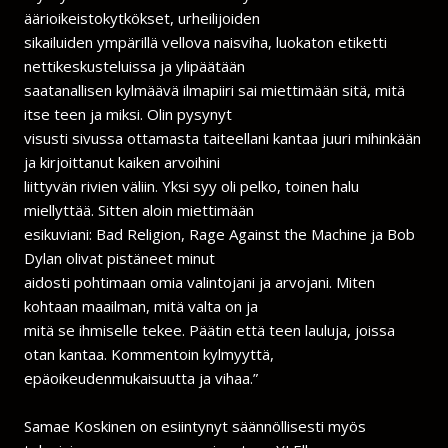
äärioikeistokytkökset, urheilijoiden
sikailuiden ympärillä vellova naisviha, luokaton etiketti
nettikeskusteluissa ja ylipäätään
saatanallisen kylmäävä ilmapiiri sai miettimään sitä, mitä
itse teen ja miksi. Olin pysynyt
visusti sivussa ottamasta taiteellani kantaa juuri mihinkään
ja kirjoittanut kaiken arvoihini
liittyvän rivien väliin. Yksi syy oli pelko, toinen halu
miellyttää. Sitten aloin miettimään
esikuviani: Bad Religion, Rage Against the Machine ja Bob
Dylan olivat pistäneet minut
aidosti pohtimaan omia valintojani ja arvojani. Miten
kohtaan maailman, mitä valta on ja
mitä se ihmiselle tekee. Päätin että teen lauluja, joissa
otan kantaa. Kommentoin kylmyyttä,
epäoikeudenmukaisuutta ja vihaa.”
Samae Koskinen on esiintynyt säännöllisesti myös