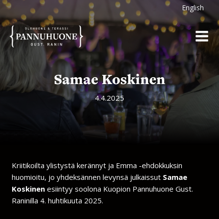
Siirry
English
sisältöön
Samae Koskinen
4.4.2025
Kriitikoilta ylistystä kerännyt ja Emma -ehdokkuksin
huomioitu, jo yhdeksännen levynsä julkaissut
Samae
Koskinen
esiintyy soolona Kuopion Pannuhuone Gust.
Raninilla 4. huhtikuuta 2025.