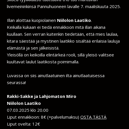
livemeininkinsä Pannuhuoneen lavalle 7. maaliskuuta 2025.
Illan aloittaa kuopiolainen
Niilolon Laatiko
.
Keikalla kukaan ei tiedä ennakkoon mitä illan aikana
kuullaan. Sen verran kuitenkin tiedetään, että mies laulaa,
kitara säestää ja mystinen laatikko sisältää erilaisia lauluja
elämästä ja sen jälkeisistä.
Yleisöllä on keikoilla elintärkeä rooli, sillä yleisö valitsee
kuultavat laulut laatikosta poimimalla.
Luvassa on siis ainutlaatuinen ilta ainutlaatuisessa
seurassa!
Rakki-Sakke ja Lahjomaton Miro
Niilolon Laatiko
07.03.2025 klo 20.00
Liput ennakkoon: 8€ (+palvelumaksu)
OSTA TÄSTÄ
Liput ovelta: 12€