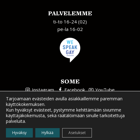
PALVELEMME
ti-to 16-24 (02)
pe-la 16-02
SOME
Instagram
Facebook
YouTube
Tarjoamaan evästeiden avulla asiakkaillemme paremman
käyttökokemuksen.
Kun hyväksyt evästeet, pystymme kehittämään sivumme
käyttäjäkokemusta, sekä räätälöimään sinulle tarkoitettuja
palveluita.
Tietosuojaseloste
| Sivuston suunnittelu ja toteutus
CTA
Hyväksy
Hylkää
Asetukset