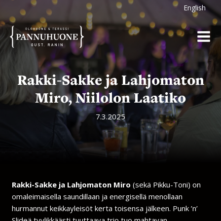
Siirry
English
sisältöön
Rakki-Sakke ja Lahjomaton
Miro, Niilolon Laatiko
7.3.2025
Rakki-Sakke ja Lahjomaton Miro
(sekä Pikku-Toni) on
omaleimaisella saundillaan ja energisellä menollaan
hurmannut keikkayleisöt kerta toisensa jälkeen. Punk ’n’
Slideä tyylikkäästi tuuttaava trio tuo mahtavan