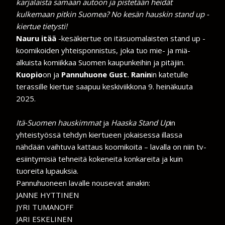
karjalaista samaan autoon ja pistetään heidät
kulkemaan pitkin Suomea? No kesän hauskin stand up -
kiertue tietysti!
Nauru itää
-kesäkiertue on itäsuomalaisten stand up -
koomikoiden yhteisponnistus, joka tuo mie- ja miä-
alkuista komiikkaa Suomen kaupunkeihin ja pitäjiin.
Kuopio
on ja
Pannuhuone Gust. Ranin
in katetulle
terassille kiertue saapuu keskiviikkona 9. heinäkuuta
2025.
Itä-Suomen hauskimmat
ja
Haaska Stand Up
in
yhteistyössä tehdyn kiertueen jokaisessa illassa
nähdään vaihtuva kattaus koomikoita – lavalla on niin tv-
esiintymisiä tehneitä kokeneita konkareita ja kuin
tuoreita lupauksia.
Pannuhuoneen lavalle nousevat ainakin:
JANNE HYTTINEN
JYRI TUMANOFF
JARI ESKELINEN