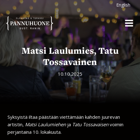
Siirry
English
sisältöön
Matsi Laulumies, Tatu
Tossavainen
10.10.2025
Syksyistä iltaa päästään viettämään kahden juurevan
artistin,
Matsi Laulumiehen
ja
Tatu Tossavaisen
voimin
perjantaina 10. lokakuuta.