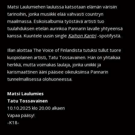
Matsi Laulumiehen lauluissa katsotaan elämän värisiin
tarinoihin, jonka musiikki elää vahvasti countryn
maailmassa. Esikoisalbumia työstävä artisti tuo
tuulahduksen etelän aurinkoa Pannarin lavalle yhtyeensä
kanssa. Kuuntele uusin single
Kaihon Kantri
-spotifystä.
Illan aloittaa The Voice of Finlandista tutuksi tullut tuore
kuopiolainen artisti, Tatu Tossavainen. Hän on yhtaikaa
herkkä, mutta voimakas laulaja, jonka uniikki ja
karismaattinen ääni pääsee oikeuksiinsa Pannarin
tunnelmallisessa olohuoneessa.
Matsi Laulumies
Tatu Tossavainen
10.10.2025 klo 20.00 alkaen
Vapaa pääsy!
-K18-