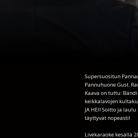
Supersuositun Panna
Pannuhuone Gust. Rani
Kaava on tuttu: Bändi s
keikkalavojen kultakur
JA HEI! Soitto ja laulu
täyttyvät nopeasti!
Livekaraoke kesällä 2