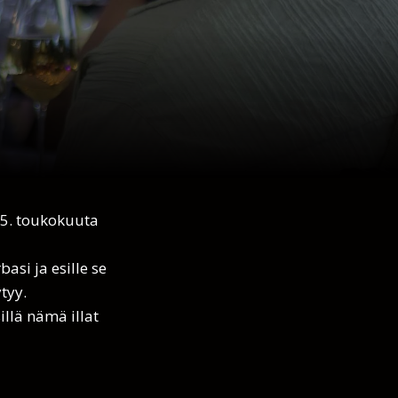
15. toukokuuta
basi ja esille se
tyy.
sillä nämä illat