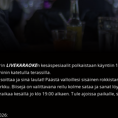
rin
LIVEKARAOKE
n kesäspesiaalit polkaistaan käyntiin 
nin katetulla terassilla.
oittaa ja sinä laulat! Päästä valloillesi sisäinen rokkistar
kku. Biisejä on valittavana reilu kolme sataa ja sanat löy
 raikaa kesällä jo klo 19.00 alkaen. Tule ajoissa paikalle, 
026: