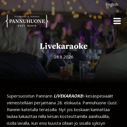
Siirry
English
sisältöön
Livekaraoke
28.8.2026
Supersuositun Pannarin
LIVEKARAOKE
n kesäspesiaalit
viimeistellään perjantaina 28. elokuuta. Pannuhuone Gust.
Raninin katetulla terassilla. Nyt jos koskaan kannattaa
laulaa luikauttaa niillä kesän kosteuttamilla äänihuulilla,
isolla lavalla, kun ensi kuusta ollaan jo sisällä syksyn