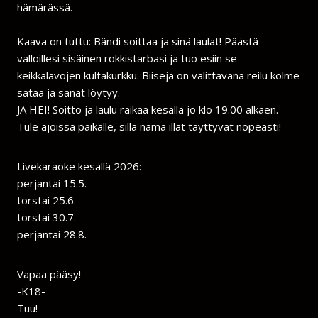
hämärässä.
Kaava on tuttu: Bändi soittaa ja sinä laulat! Päästä
valloillesi sisäinen rokkistarbasi ja tuo esiin se
keikkalavojen kultakurkku. Biisejä on valittavana reilu kolme
sataa ja sanat löytyy.
JA HEI! Soitto ja laulu raikaa kesällä jo klo 19.00 alkaen.
Tule ajoissa paikalle, sillä nämä illat täyttyvät nopeasti!
Livekaraoke kesällä 2026:
perjantai 15.5.
torstai 25.6.
torstai 30.7.
perjantai 28.8.
Vapaa pääsy!
-K18-
Tuu!