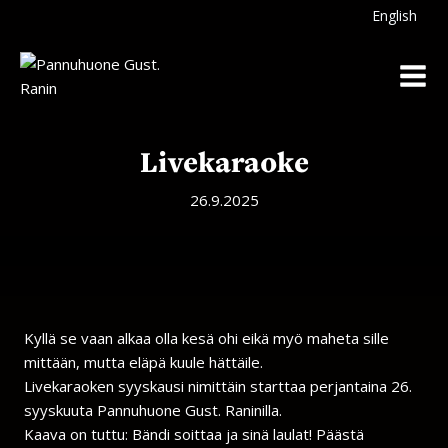
Siirry
English
sisältöön
Livekaraoke
26.9.2025
Kyllä se vaan alkaa olla kesä ohi eikä myö maheta sille
mittään, mutta eläpä kuule hättäile.
Livekaraoken syyskausi nimittäin starttaa perjantaina 26.
syyskuuta Pannuhuone Gust. Raninilla.
Kaava on tuttu: Bändi soittaa ja sinä laulat! Päästä