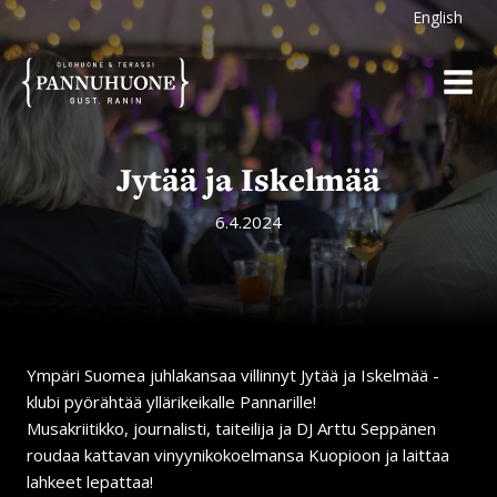
Siirry
English
sisältöön
Jytää ja Iskelmää
6.4.2024
Ympäri Suomea juhlakansaa villinnyt Jytää ja Iskelmää -
klubi pyörähtää yllärikeikalle Pannarille!
Musakriitikko, journalisti, taiteilija ja DJ Arttu Seppänen
roudaa kattavan vinyynikokoelmansa Kuopioon ja laittaa
lahkeet lepattaa!