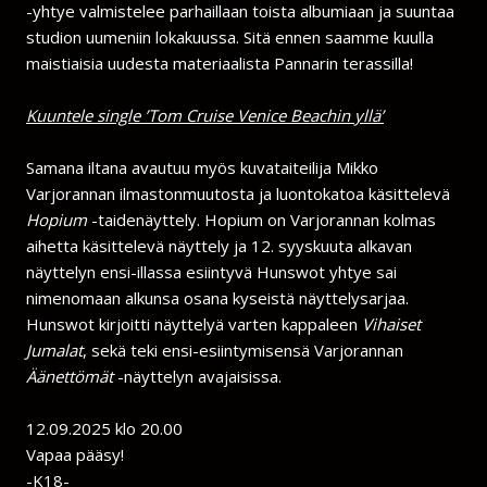
-yhtye valmistelee parhaillaan toista albumiaan ja suuntaa
studion uumeniin lokakuussa. Sitä ennen saamme kuulla
maistiaisia uudesta materiaalista Pannarin terassilla!
Kuuntele single ’Tom Cruise Venice Beachin yllä’
Samana iltana avautuu myös kuvataiteilija Mikko
Varjorannan ilmastonmuutosta ja luontokatoa käsittelevä
Hopium
-taidenäyttely. Hopium on Varjorannan kolmas
aihetta käsittelevä näyttely ja 12. syyskuuta alkavan
näyttelyn ensi-illassa esiintyvä Hunswot yhtye sai
nimenomaan alkunsa osana kyseistä näyttelysarjaa.
Hunswot kirjoitti näyttelyä varten kappaleen
Vihaiset
Jumalat
, sekä teki ensi-esiintymisensä Varjorannan
Äänettömät
-näyttelyn avajaisissa.
12.09.2025 klo 20.00
Vapaa pääsy!
-K18-