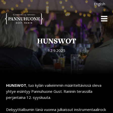
Siirry
English
sisältöön
HUNSWOT
12.9.2025
HUNSWOT
, tuo kylän vaikeimmin määriteltävissä oleva
yhtye esiintyy Pannuhuone Gust. Raninin terassilla
perjantaina 12. syyskuuta.
Debyyttialbumin tänä vuonna julkaissut instrumentaalirock