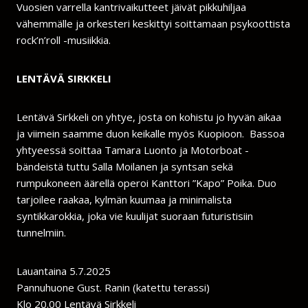
Vuosien varrella kantrivaikutteet jäivät pikkuhiljaa
vähemmälle ja orkesteri keskittyi soittamaan psykoottista
rock’n’roll -musiikkia.
LENTÄVÄ SIRKKELI
Lentävä Sirkkeli on yhtye, josta on kohistu jo hyvän aikaa
ja viimein saamme duon keikalle myös Kuopioon. Bassoa
yhtyeessä soittaa Tamara Luonto ja Motorboat -
bändeistä tuttu Salla Moilanen ja syntsan sekä
rumpukoneen äärellä operoi Kanttori ”Kapo” Poika. Duo
tarjoilee raakaa, kylmän kuumaa ja minimalista
syntikkarokkia, joka vie kuulijat suoraan futuristisiin
tunnelmiin.
Lauantaina 5.7.2025
Pannuhuone Gust. Ranin (katettu terassi)
Klo 20.00 Lentävä Sirkkeli