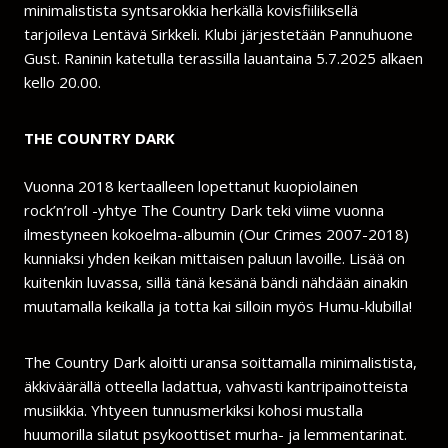
minimalistista syntsarokkia herkällä kovisfiiliksellä
tarjoileva Lentävä Sirkkeli. Klubi järjestetään Pannuhuone
Gust. Raninin katetulla terassilla lauantaina 5.7.2025 alkaen
kello 20.00.
THE COUNTRY DARK
Vuonna 2018 kertaalleen lopettanut kuopiolainen
rock’n’roll -yhtye The Country Dark teki viime vuonna
ilmestyneen kokoelma-albumin (Our Crimes 2007-2018)
kunniaksi yhden keikan mittaisen paluun lavoille. Lisää on
kuitenkin luvassa, sillä tänä kesänä bändi nähdään ainakin
muutamalla keikalla ja totta kai silloin myös Humu-klubilla!
The Country Dark aloitti uransa soittamalla minimalistista,
äkkiväärällä otteella ladattua, vahvasti kantripainotteista
musiikkia. Yhtyeen tunnusmerkiksi kohosi mustalla
huumorilla silatut psykoottiset murha- ja lemmentarinat.