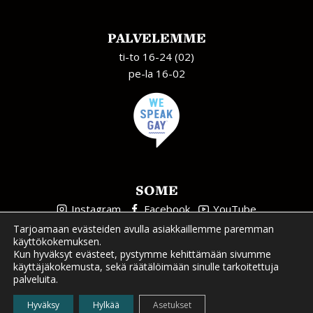
PALVELEMME
ti-to 16-24 (02)
pe-la 16-02
SOME
Instagram
Facebook
YouTube
Tarjoamaan evästeiden avulla asiakkaillemme paremman
käyttökokemuksen.
Kun hyväksyt evästeet, pystymme kehittämään sivumme
käyttäjäkokemusta, sekä räätälöimään sinulle tarkoitettuja
palveluita.
Tietosuojaseloste
| Sivuston suunnittelu ja toteutus
CTA
Hyväksy
Hylkää
Asetukset