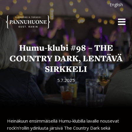
Siirry
English
sisältöön
Humu-klubi #98 – THE
COUNTRY DARK, LENTÄVÄ
SIRKKELI
5.7.2025
Heinäkuun ensimmäisellä Humu-klubilla lavalle nousevat
rock’n’rollin ydinluuta järsivä The Country Dark sekä