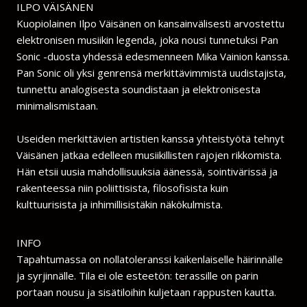
ILPO VÄISÄNEN
Kuopiolainen Ilpo Väisänen on kansainvälisesti arvostettu
elektronisen musiikin legenda, joka nousi tunnetuksi Pan
Sonic -duosta yhdessä edesmenneen Mika Vainion kanssa.
Pan Sonic oli yksi genrensä merkittävimmistä uudistajista,
tunnettu analogisesta soundistaan ja elektronisesta
minimalismistaan.
Useiden merkittävien artistien kanssa yhteistyötä tehnyt
Väisänen jatkaa edelleen musiikillisten rajojen rikkomista.
Hän etsii uusia mahdollisuuksia äänessä, sointivärissä ja
rakenteessa niin poliittisista, filosofisista kuin
kulttuurisista ja inhimillisistäkin näkökulmista.
INFO
Tapahtumassa on nollatoleranssi kaikenlaiselle häirinnälle
ja syrjinnälle. Tila ei ole esteetön: terassille on parin
portaan nousu ja sisätiloihin kuljetaan rappusten kautta.