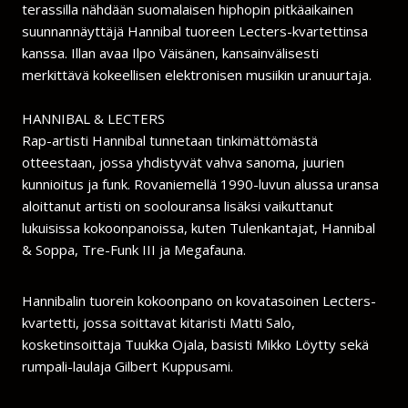
terassilla nähdään suomalaisen hiphopin pitkäaikainen
suunnannäyttäjä Hannibal tuoreen Lecters-kvartettinsa
kanssa. Illan avaa Ilpo Väisänen, kansainvälisesti
merkittävä kokeellisen elektronisen musiikin uranuurtaja.
HANNIBAL & LECTERS
Rap-artisti Hannibal tunnetaan tinkimättömästä
otteestaan, jossa yhdistyvät vahva sanoma, juurien
kunnioitus ja funk. Rovaniemellä 1990-luvun alussa uransa
aloittanut artisti on soolouransa lisäksi vaikuttanut
lukuisissa kokoonpanoissa, kuten Tulenkantajat, Hannibal
& Soppa, Tre-Funk III ja Megafauna.
Hannibalin tuorein kokoonpano on kovatasoinen Lecters-
kvartetti, jossa soittavat kitaristi Matti Salo,
kosketinsoittaja Tuukka Ojala, basisti Mikko Löytty sekä
rumpali-laulaja Gilbert Kuppusami.