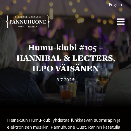
Siirry
English
sisältöön
Humu-klubi #105 –
HANNIBAL & LECTERS,
ILPO VÄISÄNEN
3.7.2026
Heinäkuun Humu-klubi yhdistää funkkaavan suomiräpin ja
elektronisen musiikin. Pannuhuone Gust. Raninin katetulla