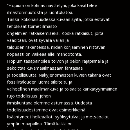
”Hopium on kolmas näyttelyni, joka käsittelee
ilmastonmuutosta ja luontokatoa.
Tässä kokonaisuudessa kuvaan syitä, jotka estävät
tehokkaat toimet ilmasto-
ongelmien ratkaisemiseksi. Koska ratkaisut, joita
vaaditaan, ovat syvällä vallan ja
talouden rakenteissa, niiden korjaaminen riittävän
nopeasti on vaikeaa ellei mahdotonta.
Hopium tasapainoilee toivon ja pelon rajapinnalla ja
sekoittaa kuvamaailmassaan fantasiaa
ja todellisuutta. Näkyjenomaisten kuvien takana ovat
fossiilitalouden luoma siloiteltu ja
valheellinen maailmankuva ja toisaalta karikatyyrimäinen
rujo todellisuus, johon
ihmiskuntana olemme astumassa. Uudesta
todellisuudestamme ovat esimerkkeinä
lisääntyneet helleaallot, syöksytulvat ja metsäpalot
ympäri maapalloa. Tämä kaikki on