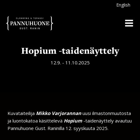
Siirry
English
sisältöön
Hopium -taidenäyttely
12.9. - 11.10.2025
Kuvataiteilija
Mikko Varjorannan
uusi ilmastonmuutosta
ja luontokatoa käsittelevä
Hopium
-taidenäyttely avautuu
Pannuhuone Gust. Raninilla 12. syyskuuta 2025.