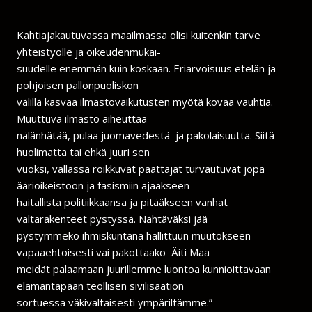
Kahtiajakautuvassa maailmassa olisi kuitenkin tarve
yhteistyölle ja oikeudenmukai-
suudelle enemmän kuin koskaan. Eriarvoisuus etelän ja
pohjoisen pallonpuoliskon
välillä kasvaa ilmastovaikutusten myötä kovaa vauhtia.
Muuttuva ilmasto aiheuttaa
nälänhätää, pulaa juomavedestä ja pakolaisuutta. Siitä
huolimatta tai ehkä juuri sen
vuoksi, vallassa roikkuvat päättäjät turvautuvat jopa
äärioikeistoon ja fasismiin ajaakseen
haitallista politiikkaansa ja pitääkseen vanhat
valtarakenteet pystyssä. Nähtäväksi jää
pystymmekö ihmiskuntana hallittuun muutokseen
vapaaehtoisesti vai pakottaako Äiti Maa
meidät palaamaan juurillemme luontoa kunnioittavaan
elämäntapaan teollisen sivilisaation
sortuessa väkivaltaisesti ympäriltämme.”