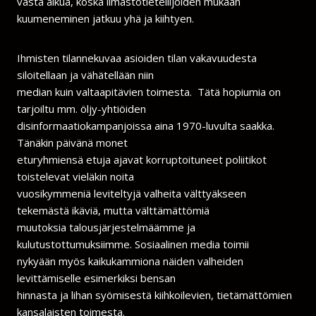
vasta alkua, koska ilmastotieteilijöiden mukaan
kuumeneminen jatkuu yhä ja kiihtyen.
Ihmisten tilannekuvaa asioiden tilan vakavuudesta
siloitellaan ja vähätellään niin
median kuin valtaapitävien toimesta. Tätä hopiumia on
tarjoiltu mm. öljy-yhtiöiden
disinformaatiokampanjoissa aina 1970-luvulta saakka.
Tänäkin päivänä monet
eturyhmiensä etuja ajavat korruptoituneet poliitikot
toistelevat vieläkin noita
vuosikymmeniä leviteltyjä valheita välttyäkseen
tekemästä ikäviä, mutta välttämättömiä
muutoksia talousjärjestelmäämme ja
kulutustottumuksiimme. Sosiaalinen media toimii
nykyään myös kaikukammiona näiden valheiden
levittämiselle esimerkiksi bensan
hinnasta ja lihan syömisestä kiihkoilevien, tietämättömien
kansalaisten toimesta.