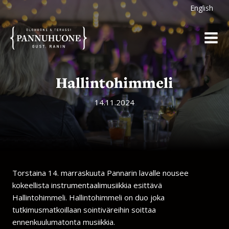
Siirry
English
sisältöön
Hallintohimmeli
14.11.2024
Torstaina 14. marraskuuta Pannarin lavalle nousee
kokeellista instrumentaalimusiikkia esittävä
Hallintohimmeli. Hallintohimmeli on duo joka
tutkimusmatkoillaan sointiväreihin soittaa
ennenkuulumatonta musiikkia.