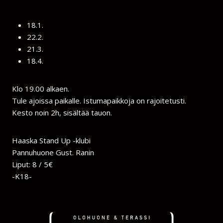
18.1.
22.2.
21.3.
18.4.
Klo 19.00 alkaen.
Tule ajoissa paikalle. Istumapaikkoja on rajoitetusti.
Kesto noin 2h, sisältää tauon.
Haaska Stand Up -klubi
Pannuhuone Gust. Ranin
Liput: 8 / 5€
-K18-