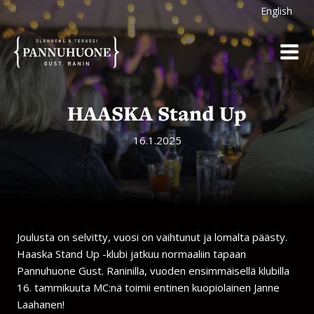
Siirry
English
sisältöön
HAASKA Stand Up
16.1.2025
Joulusta on selvitty, vuosi on vaihtunut ja lomalta päästy.
Haaska Stand Up -klubi jatkuu normaaliin tapaan
Pannuhuone Gust. Raninilla, vuoden ensimmäisellä klubilla
16. tammikuuta MC:nä toimii entinen kuopiolainen Janne
Laahanen!