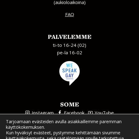
(aukioloaikoina)
FAQ
PALVELEMME
ti-to 16-24 (02)
pe-la 16-02
SOME
Instagram
Facebook
YouTube
Tarjoamaan evästeiden avulla asiakkaillemme paremman
käyttökokemuksen.
Kun hyväksyt evästeet, pystymme kehittämään sivumme
käyttäjäkokemusta, sekä räätälöimään sinulle tarkoitettuja