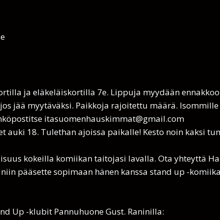
le
kortilla ja eläkeläiskortilla 7e. Lippuja myydään ennakk
 jos jää myytäväksi. Paikkoja rajoitettu määrä. Isommille
ähköpostitse itasuomenhauskimmat@gmail.com
t auki 18. Tulethan ajoissa paikalle! Kesto noin kaksi tun
isuus kokeilla komiikan taitojasi lavalla. Ota yhteyttä H
 niin pääsette sopimaan hänen kanssa stand up -komiik
nd Up -klubit Pannuhuone Gust. Raninilla: