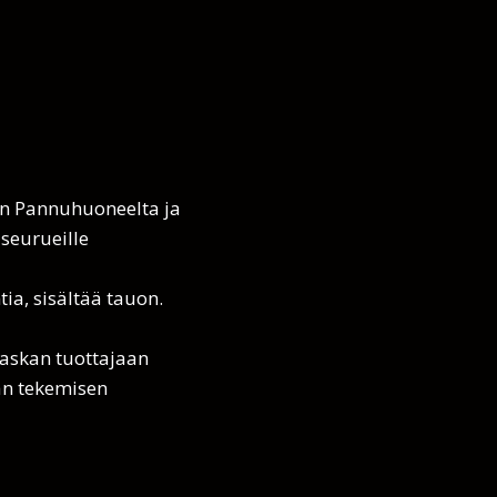
oon Pannuhuoneelta ja
 seurueille
tia, sisältää tauon.
aaskan tuottajaan
an tekemisen