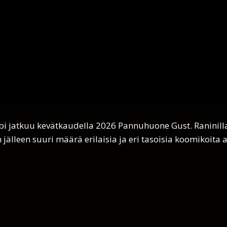
i jatkuu kevätkaudella 2026 Pannuhuone Gust. Raninilla
älleen suuri määrä erilaisia ja eri tasoisia koomikoita a