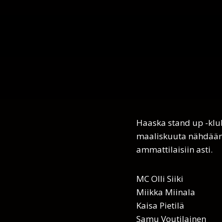
Haaska stand up -klub
maaliskuuta nähdään j
ammattilaisiin asti.
MC Olli Siiki
Miikka Miinala
Kaisa Pietilä
Samu Voutilainen