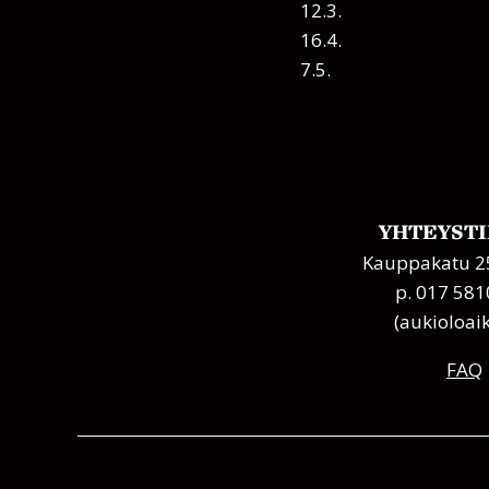
12.3.
16.4.
7.5.
YHTEYST
Kauppakatu 25
p. 017 581
(aukioloai
FAQ