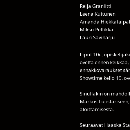
Reija Graniitti
Leena Kuitunen
Amanda Hiekkataipa
Miksu Pellikka
Lauri Saviharju
Liput 10e, opiskelija
ovelta ennen keikkaa,
ennakkovaraukset s
Showtime kello 19, ove
Sinullakin on mahdoll
Markus Luostariseen,
aloittamisesta.
Seuraavat Haaska Sta