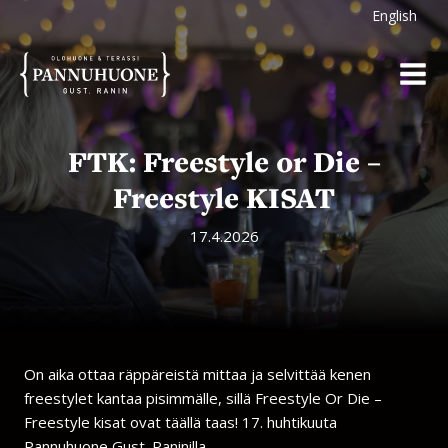
Siirry
English
sisältöön
FTK: Freestyle or Die –
Freestyle KISAT
17.4.2026
On aika ottaa räppäreistä mittaa ja selvittää kenen
freestylet kantaa pisimmälle, sillä Freestyle Or Die –
Freestyle kisat ovat täällä taas! 17. huhtikuuta
Pannuhuone Gust. Raninilla.