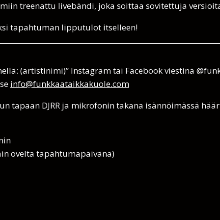
miin treenattu livebändi, joka soittaa sovitettuja versioi
ksi tapahtuman lipputulot itselleen!
mellä: (artistinimi)” Instagram tai Facebook viestinä @fu
tse
info@funkkaataikkakuole.com
tuun tapaan DJRR ja mikrofonin takana isännöimässä hää
nin
ain ovelta tapahtumapäivänä)