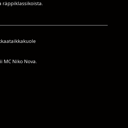
ta räppiklassikoista.
nkkaataikkakuole
rii MC Niko Nova.