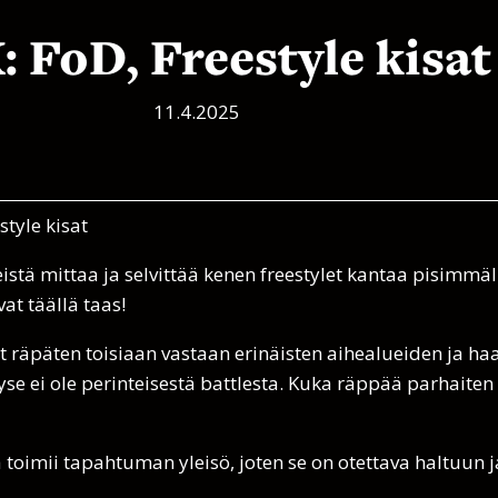
 FoD, Freestyle kisat
11.4.2025
style kisat
stä mittaa ja selvittää kenen freestylet kantaa pisimmälle
vat täällä taas!
at räpäten toisiaan vastaan erinäisten aihealueiden ja ha
se ei ole perinteisestä battlesta. Kuka räppää parhaiten 
 toimii tapahtuman yleisö, joten se on otettava haltuun 