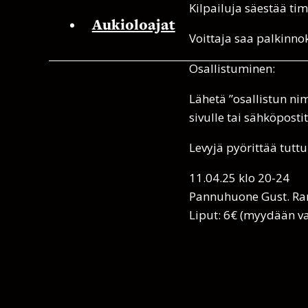
Kilpailuja säestää tim
Aukioloajat
Voittaja saa palkinno
Osallistuminen:
Lähetä ”osallistun ni
sivulle tai sähköposti
Levyjä pyörittää tut
11.04.25 klo 20-24
Pannuhuone Gust. Ra
Liput: 6€ (myydään v