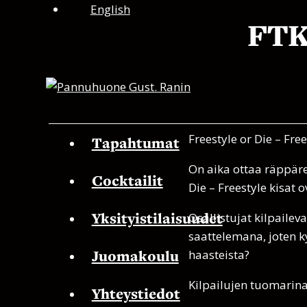
Siirry
English
FTK:
sisältöön
Freestyle or Die – Free
Tapahtumat
On aika ottaa räppärei
Cocktailit
Die – Freestyle kisat o
Yksityistilaisuudet
Osallistujat kilpailev
saattelemana, joten ky
Juomakoulu
haasteista?
Kilpailujen tuomarina
Yhteystiedot