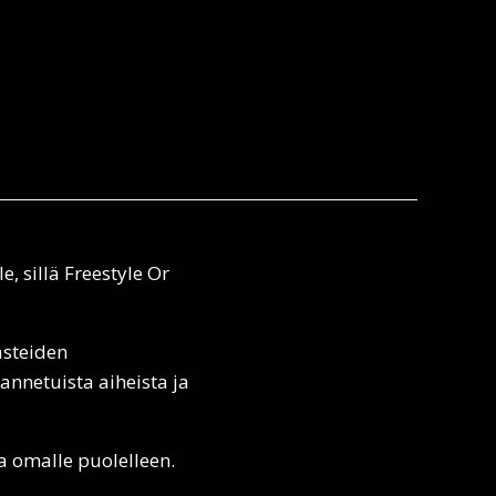
, sillä Freestyle Or
asteiden
annetuista aiheista ja
ja omalle puolelleen.