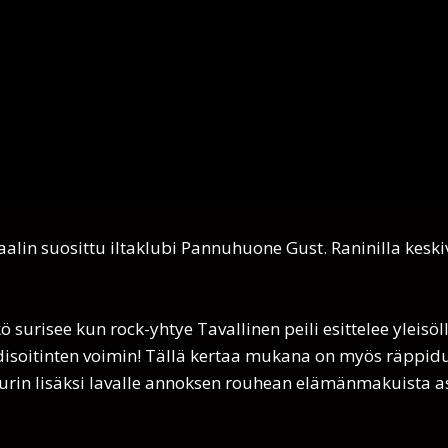
aalin suosittu iltaklubi Pannuhuone Gust. Raninilla keski
kö surisee kun rock-yhtye Tavallinen peili esittelee yleis
odisoitinten voimin! Tällä kertaa mukana on myös räppid
ourin lisäksi lavalle annoksen rouhean elämänmakuista 