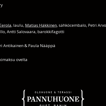
ry
Eerola,
laulu,
Matias Häkkinen
, sähköcembalo, Petri Arv
lo, Antti Salovaara, barokkifagotti
tri Antikainen & Paula Nääppä
kimaksu ovelta