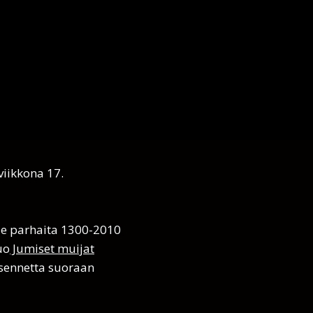
viikkona 17.
ölle parhaita 1300-2010
uo
Jumiset muijat
asennetta suoraan