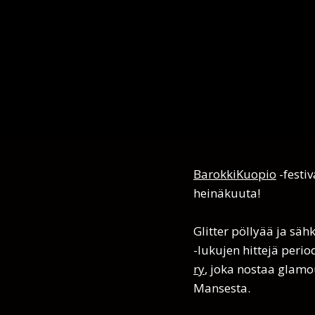
BarokkiKuopio
-festiv
heinäkuuta!
Glitter pöllyää ja säh
-lukujen hittejä peri
ry
, joka nostaa glam
Mansesta.